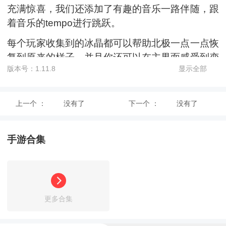
充满惊喜，我们还添加了有趣的音乐一路伴随，跟
着音乐的tempo进行跳跃。
每个玩家收集到的冰晶都可以帮助北极一点一点恢
复到原来的样子，并且你还可以在主界面感受到变
版本号：1.11.8
显示全部
化，让全球的玩家来帮助北极恢复原来的面貌吧！
【游戏玩法】
上一个 ：
没有了
下一个 ：
没有了
只有当激光与发光的冰柱重合才可以对冰柱进行改
变；
手游合集
点击屏幕左侧，下降冰柱，点击屏幕右侧，升高冰
柱，左右手指同时按下屏幕两侧即可消除障碍或修
复冰面；
小熊POL会自己跳着前进，上下都无需玩家操作。
更多合集
只需操作改变冰柱的高低保证上下距离只能是一格
冰柱；