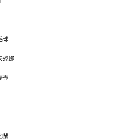
斯
毛球
天螳螂
壶壶
地鼠