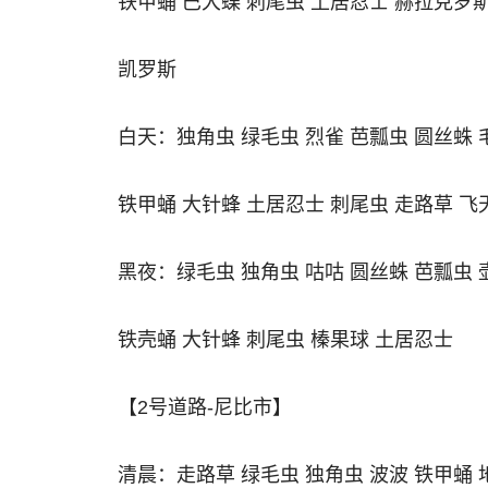
铁甲蛹 巴大蝶 刺尾虫 土居忍士 赫拉克罗
凯罗斯
白天：独角虫 绿毛虫 烈雀 芭瓢虫 圆丝蛛 
铁甲蛹 大针蜂 土居忍士 刺尾虫 走路草 飞
黑夜：绿毛虫 独角虫 咕咕 圆丝蛛 芭瓢虫 
铁壳蛹 大针蜂 刺尾虫 榛果球 土居忍士
【2号道路-尼比市】
清晨：走路草 绿毛虫 独角虫 波波 铁甲蛹 