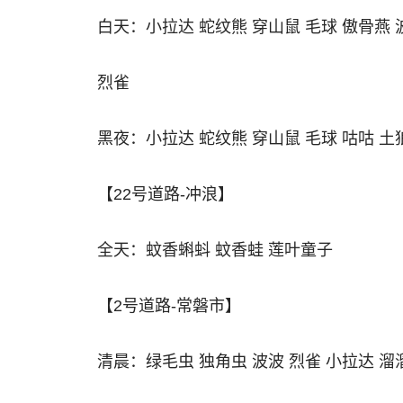
白天：小拉达 蛇纹熊 穿山鼠 毛球 傲骨燕 
烈雀
黑夜：小拉达 蛇纹熊 穿山鼠 毛球 咕咕 土
【22号道路-冲浪】
全天：蚊香蝌蚪 蚊香蛙 莲叶童子
【2号道路-常磐市】
清晨：绿毛虫 独角虫 波波 烈雀 小拉达 溜