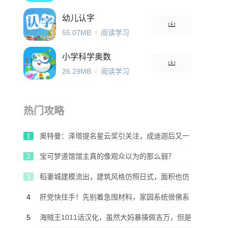
幼儿认字
55.07MB
阅读学习
小学科学奥数
26.29MB
阅读学习
热门攻略
1
奥特曼：泽塔提名星云奖引关注，成迪迦后又一
提名星云奖的奥特曼作品
2
宝可梦道馆馆主真的像观众以为的那么弱？
3
稻妻城建模流出，建筑风格仿照日式，面积也仿
照岛国？
4
肝党快住手！先别着急囤材料，家园系统很佛系
5
海贼王1011话汉化，虽然大妈暴揍佩吉万，但是