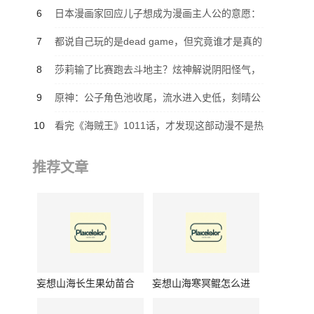
她不会和凯多决裂
6
日本漫画家回应儿子想成为漫画主人公的意愿：
这么做可没什么好事
7
都说自己玩的是dead game，但究竟谁才是真的
dead game？
8
莎莉输了比赛跑去斗地主？炫神解说阴阳怪气，
莎莉深夜长文怒怼！
9
原神：公子角色池收尾，流水进入史低，刻晴公
子成为惨二人组
10
看完《海贼王》1011话，才发现这部动漫不是热
血漫
推荐文章
妄想山海长生果幼苗合
妄想山海寒冥鲲怎么进
成公式是什么-妄想山海
化成腾影鲲-妄想山海寒
长生果幼苗合成公式介
冥鲲进化腾影鲲方法