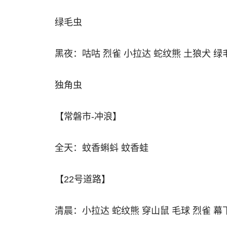
绿毛虫
黑夜：咕咕 烈雀 小拉达 蛇纹熊 土狼犬 绿
独角虫
【常磐市-冲浪】
全天：蚊香蝌蚪 蚊香蛙
【22号道路】
清晨：小拉达 蛇纹熊 穿山鼠 毛球 烈雀 幕