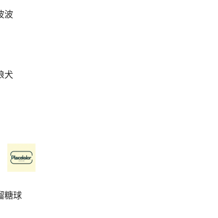
波波
狼犬
溜糖球