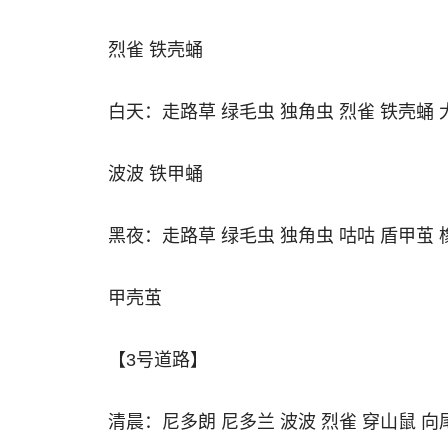
烈雀 铁壳蛹
白天：走路草 绿毛虫 独角虫 烈雀 铁壳蛹 
波波 铁甲蛹
黑夜：走路草 绿毛虫 独角虫 咕咕 盾甲茧 
甲壳茧
【3号道路】
清晨：尼多朗 尼多兰 波波 烈雀 穿山鼠 向