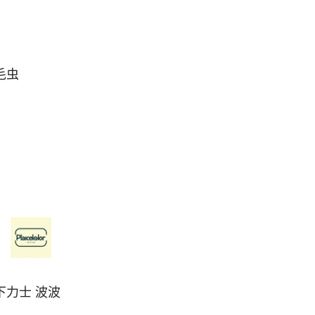
毛虫
下力士 波波