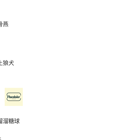
骨燕
土狼犬
 溜溜糖球