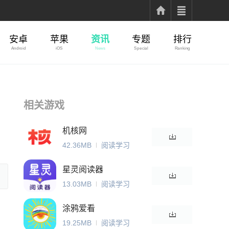
安卓
苹果
资讯
专题
排行
Android
iOS
News
Special
Ranking
相关游戏
机核网
42.36MB
阅读学习
星灵阅读器
13.03MB
阅读学习
涂鸦爱看
19.25MB
阅读学习