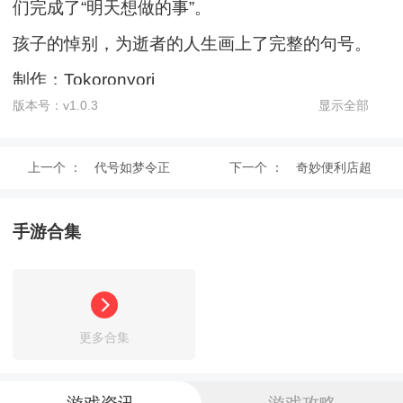
们完成了“明天想做的事”。
孩子的悼别，为逝者的人生画上了完整的句号。
制作：Tokoronyori
版本号：v1.0.3
显示全部
作曲：Soejima Takuma
上一个 ：
代号如梦令正
下一个 ：
奇妙便利店超
游戏特色
式版
市
1、如果你是地球上最后的幸存者，你会做出什么
手游合集
选择，才能够让你的人生变得如此的丰富;
2、逝去的幸福生活已经成为了美好的记忆，一起
来追忆你们青春最美好的时光;
更多合集
3、游戏中的每个故事情节玩家都可以自由的塑
造，每一种生物的出现都有着自己的背景。