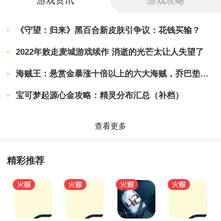
游戏资讯
游戏攻略
游戏亮点
《守望：归来》黑百合新皮肤引争议：花钱买输？
拥有着艺术般的意境，让人回味无穷
2022年败走麦城游戏续作 消逝的光芒太让人失望了
和每一个人好好的告别，本身的流程也不是很长
海贼王：悬赏金暴涨十倍以上的六大海贼，乔巴垫底，巴基只能第2
独特的昏暗的游戏画风背景，有种黑色致郁的感觉
宝可梦起源心金攻略：精灵分布汇总（补档）
轻松简单的横版街机的操作方式，拥有丰富的剧情
和解谜的元素
查看更多
更新内容
精彩推荐