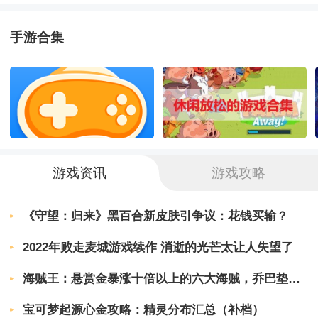
5、充满了有趣的人物动作和图像
手游合集
《罐装天才》游戏亮点：
1、操作简单，游戏过程疯狂
2、任何时候要崩溃，一定要保持冷静哦
3、充满乐趣的游戏，跟我一起轻松完成
游戏资讯
游戏攻略
《罐装天才》小编点评：
《守望：归来》黑百合新皮肤引争议：花钱买输？
罐装天才这款游戏的难度不是很高的，新手玩家也
2022年败走麦城游戏续作 消逝的光芒太让人失望了
能很快的上手，每个关卡中有很多的石头，玩家需
要判断石头是固定的还是松弛的，一不小心就可能
海贼王：悬赏金暴涨十倍以上的六大海贼，乔巴垫底，巴基只能第2
功亏一篑。
宝可梦起源心金攻略：精灵分布汇总（补档）