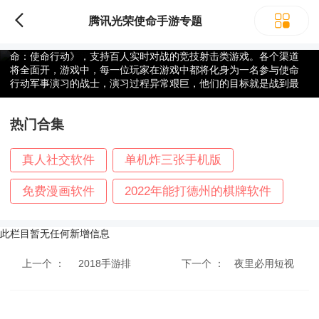
腾讯光荣使命手游专题
腾讯光荣使命手游专题
2018-05-15
光荣使命是腾讯首款百人对抗竞技射击手游，正式名为《光荣使
命：使命行动》，支持百人实时对战的竞技射击类游戏。各个渠道
将全面开，游戏中，每一位玩家在游戏中都将化身为一名参与使命
行动军事演习的战士，演习过程异常艰巨，他们的目标就是战到最
后，为自己的国家争取无上的荣光。
热门合集
真人社交软件
单机炸三张手机版
免费漫画软件
2022年能打德州的棋牌软件
可以玩牛牛的斗地主
大满贯麻将全部版本
此栏目暂无任何新增信息
上一个 ：
2018手游排
下一个 ：
夜里必用短视
行榜 ...
频app大全合