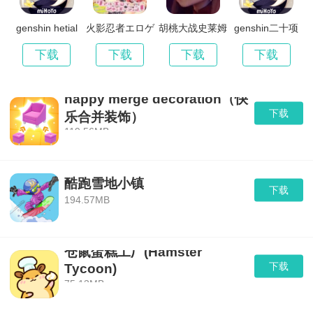
genshin hetial
火影忍者エロゲ
胡桃大战史莱姆
genshin二十项
汉化版
原版樱花
修改器
下载
下载
下载
下载
happy merge decoration（快
下载
乐合并装饰）
119.56MB
酷跑雪地小镇
下载
194.57MB
仓鼠蛋糕工厂(Hamster
下载
Tycoon)
75.13MB