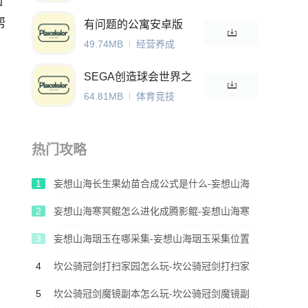
如
帮
有问题的公寓安卓版
49.74MB
经营养成
SEGA创造球会世界之
路安卓版
64.81MB
体育竞技
热门攻略
1
妄想山海长生果幼苗合成公式是什么-妄想山海
长生果幼苗合成公式介绍
2
妄想山海寒冥鲲怎么进化成腾影鲲-妄想山海寒
冥鲲进化腾影鲲方法
3
妄想山海珚玉在哪采集-妄想山海珚玉采集位置
介绍
4
坎公骑冠剑打扫家园怎么玩-坎公骑冠剑打扫家
园如何玩
5
坎公骑冠剑魔镜副本怎么玩-坎公骑冠剑魔镜副