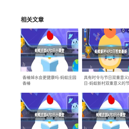
领取
相关文章
香椿焯水会更健康吗-蚂蚁庄园
具有时令与节日双重意义
香椿
日-蚂蚁新村双重意义的