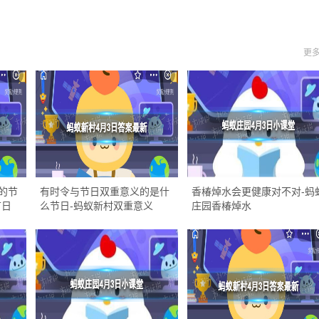
更多
的节
有时令与节日双重意义的是什
香椿焯水会更健康对不对-蚂
节日
么节日-蚂蚁新村双重意义
庄园香椿焯水