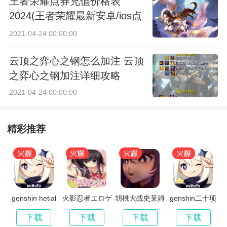
王者荣耀点券充值价格表
2024(王者荣耀最新安卓/ios点
券充值价格表一览)
2021-04-24 00:00:00
云顶之弈心之钢怎么加注 云顶
之弈心之钢加注详细攻略
2021-04-24 00:00:00
精彩推荐
genshin hetial
火影忍者エロゲ
胡桃大战史莱姆
genshin二十项
汉化版
原版樱花
修改器
下载
下载
下载
下载