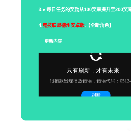
3.● 每日任务的奖励从100奖章提升至200奖
4.
竞技联盟德州安卓版
,【全新角色】
更新内容