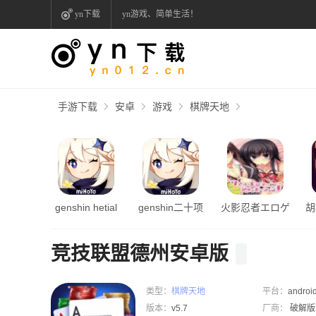
yn下载
yn游戏、简单生活！
手游下载
安卓
游戏
棋牌天地
genshin hetial
genshin二十项
火影忍者エロゲ
胡
修改器
汉化版
竞技联盟德州安卓版
类型：
棋牌天地
平台：
androi
版本：
v5.7
厂商：
破解版