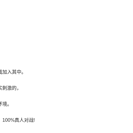
。
戏加入其中。
实刺激的，
环境。
00%真人对战!