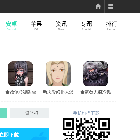
安卓
苹果
资讯
专题
排行
Android
iOS
News
Special
Ranking
希薇尔冷狐版魔
新火影的仆人汉
希露薇无痕冷狐
改直装版
化版
版直装
一键举报
手机扫描下载
立即下载