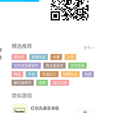
精选推荐
更多>>
游
革命军
数据恢复
优惠
小茂
里
文件夹加密软件
周五夜放克
方可乐岛
物业
外卖
交通出行
经典玩法
收藏
解压缩软件
电商
双生幻想
类似游戏
红包先森安卓版