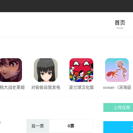
首页
Home
桃大战史莱姆
对偷偷自我发电
波兰球汉化版
ocean（深海庭
原版樱花
的女孩子安卓版
院）
亮点
上传应用
d
投一票
0
票