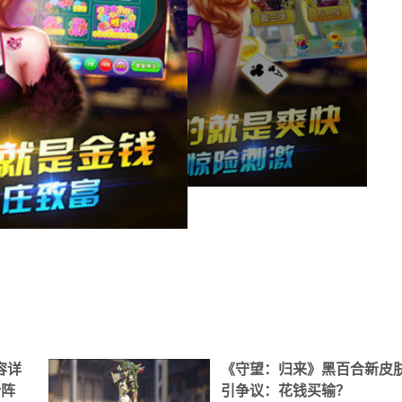
容详
《守望：归来》黑百合新皮
势阵
引争议：花钱买输？