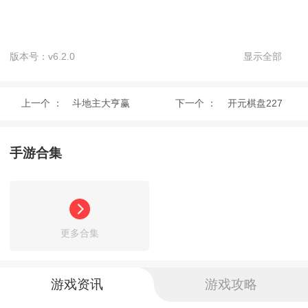
版本号：v6.2.0
显示全部
上一个 ：
斗地主大亨赢
下一个 ：
开元棋盘227
奖金2023苹
手游合集
果正版
斗牛牛最新版亮点
1、玩法简单自由。各种各样的福利奖保证你能得
更多合集
到温柔的对待。一夜暴富不是梦；
2、游戏的界面和设计更加人性化，玩法非常简
游戏资讯
游戏攻略
单，让你更流畅地打牌；