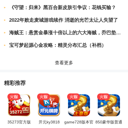
3、匹配速度很快。它可以在几秒钟内完成，无需
《守望：归来》黑百合新皮肤引争议：花钱买输？
太多担心；
2022年败走麦城游戏续作 消逝的光芒太让人失望了
4、真实玩家的100%在线比赛，无机器人游戏更
真实，与专家的竞争激烈刺激；
海贼王：悬赏金暴涨十倍以上的六大海贼，乔巴垫底，巴基只能第2
宝可梦起源心金攻略：精灵分布汇总（补档）
斗牛牛最新版特点
查看更多
1、一种新的活动玩法，参与游戏获得活动，达到
指定极限将获得神秘奖励
精彩推荐
2、有一个公平的游戏机制，所以你可以放心地
玩，而不用担心游戏的公平性
3、最新版本的拥有目前最公平的游戏环境和友好
的游戏氛围，玩家和谐友好。
35273官方版
开元ky3818
game728版本官
850豪华版普通
4、拒绝注册各种账户，拒绝繁琐的特权商城系
方网站版
版