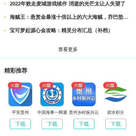
2022年败走麦城游戏续作 消逝的光芒太让人失望了
3、为运动带来新的视觉体验，可以改善骨盆的修
复，改善自己的膀胱功能。
海贼王：悬赏金暴涨十倍以上的六大海贼，乔巴垫底，巴基只能第2
4、持续的训练计划将为您收获新的人生，生成自
宝可梦起源心金攻略：精灵分布汇总（补档）
己的训练计划。
查看更多
小编评价
精彩推荐
1、它支持实时指导和矫正运动健身姿态，不同姿
势的瑜伽运动技巧。
2、可以随时来学习健康知识、学会自己的身材规
划都可以到这里来。
平安贵州
中国海事一网通
贵州乡村振兴云
碧水积分
办平台
下载
下载
下载
下载