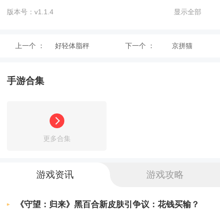
生成。
版本号：v1.1.4
显示全部
2、提供运动记录等专业训练课程，燃烧动作可以
帮助您有效减肥。
上一个 ：
好轻体脂秤
下一个 ：
京拼猫
3、提供详细的锻炼动作说明，为不同的运动群体
设计了培训方案。
手游合集
4、随时及时追踪并提醒您的健康数据，从简单到
深入挑战自己的身材。
软件优势
更多合集
1、专业准确的瑜伽信息不断更新，提供并以视频
游戏资讯
游戏攻略
形式演示了教学。
2、可让运动健身进入家庭团体模式，营养搭配实
《守望：归来》黑百合新皮肤引争议：花钱买输？
现健康减肥的目标。